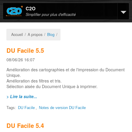
C2O
Simplifier pour plus d'efficacité
Accueil
/
A propos
/
Blog
/
DU Facile 5.5
08/06/26 16:07
Amélioration des cartographies et de l'impression du Document
Unique.
Amélioration des filtres et tris.
Sélection aisée du Document Unique à imprimer.
> Lire la suite...
Tags:
DU Facile
,
Notes de version DU Facile
DU Facile 5.4